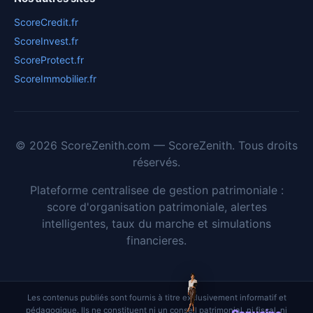
ScoreCredit.fr
ScoreInvest.fr
ScoreProtect.fr
ScoreImmobilier.fr
© 2026 ScoreZenith.com — ScoreZenith. Tous droits
réservés.
Plateforme centralisee de gestion patrimoniale :
score d'organisation patrimoniale, alertes
intelligentes, taux du marche et simulations
financieres.
Les contenus publiés sont fournis à titre exclusivement informatif et
pédagogique. Ils ne constituent ni un conseil patrimonial, ni fiscal, ni