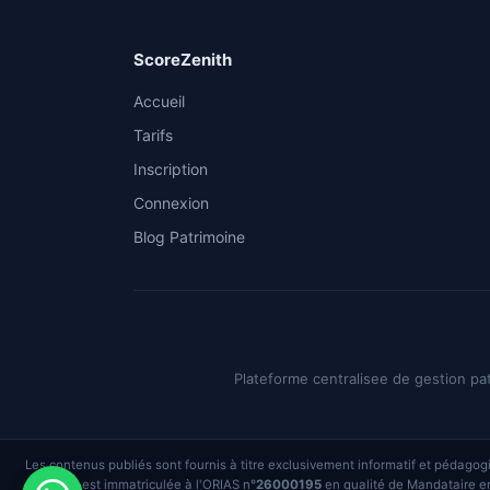
ScoreZenith
Accueil
Tarifs
Inscription
Connexion
Blog Patrimoine
Plateforme centralisee de gestion patr
Les contenus publiés sont fournis à titre exclusivement informatif et pédagogiq
Tendil est immatriculée à l'ORIAS n°
26000195
en qualité de Mandataire en