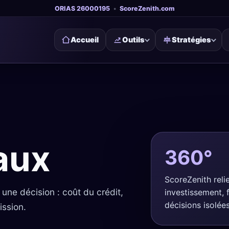
ORIAS 26000195
•
ScoreZenith.com
Accueil
Outils
Stratégies
aux
360°
ScoreZenith relie
une décision : coût du crédit,
investissement, f
décisions isolées
ission.