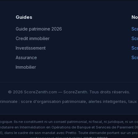
Guides
No
Guide patrimoine 2026
Sco
Credit immobilier
Sco
Investissement
Sco
Assurance
Sco
Immobilier
© 2026 ScoreZenith.com — ScoreZenith. Tous droits réservés.
imoniale : score d'organisation patrimoniale, alertes intelligentes, tau
gique. Ils ne constituent ni un conseil patrimonial, ni fiscal, ni juridique, ni 
dataire en Intermédiation en Opérations de Banque et Services de Paiement (IO
, dans le cadre de son mandat avec Pretto. Toute demande portant sur un produ