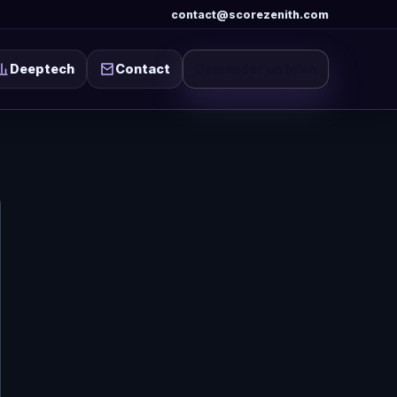
contact
@
scorezenith.com
Deeptech
Contact
Demander un bilan