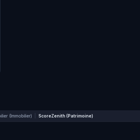
ier (Immobilier)
|
ScoreZenith (Patrimoine)