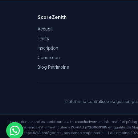
ScoreZenith
Accueil
Tarifs
Inscription
Connexion
Blog Patrimoine
Plateforme centralisee de gestion patr
Les contenus publiés sont fournis à titre exclusivement informatif et pédago
Lysiane Tendil est immatriculée à l'ORIAS n°
26000195
en qualité de Man
Assurance (MIA catégorie 4, assurance emprunteur — Loi Lemoine 2022)