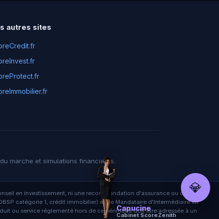
s autres sites
reCredit.fr
reInvest.fr
reProtect.fr
reImmobilier.fr
x du marche et simulations financieres.
💎
un conseil en investissement, ni une recommandation d'assurance ou de crédit.
BSP catégorie 1, crédit immobilier) et de Mandataire d'Intermédiaire en
Capucine
it ou service réglementé hors de ce périmètre doit être adressée à un
Cabinet ScoreZenith