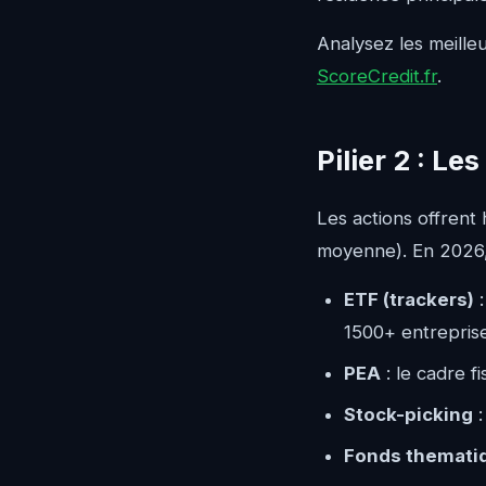
Analysez les meilleu
ScoreCredit.fr
.
Pilier 2 : L
Les actions offrent
moyenne). En 2026, 
ETF (trackers)
:
1500+ entrepris
PEA
: le cadre f
Stock-picking
:
Fonds themati