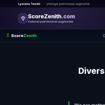
Lysiane Tendil
—
pilotage patrimonial augmenté
ScoreZenith
.com
Cabinet patrimonial augmenté
Score
Zenith
C
Diversi