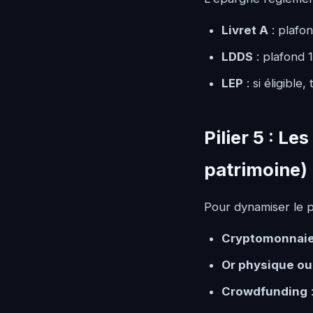
Livret A
: plafo
LDDS
: plafond 
LEP
: si éligible
Pilier 5 : L
patrimoine)
Pour dynamiser le po
Cryptomonnai
Or physique ou
Crowdfunding