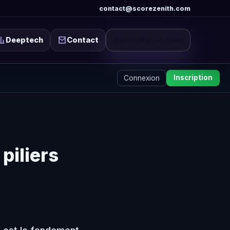
contact
@
scorezenith.com
Deeptech
Contact
Demander un bilan
Inscription
Connexion
 piliers