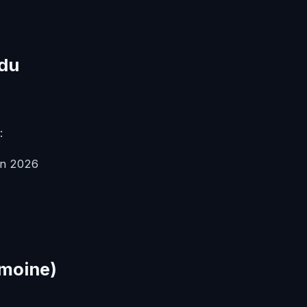
 du
:
en 2026
imoine)