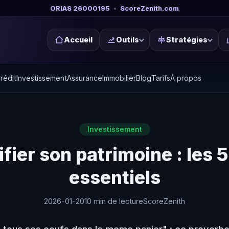
ORIAS 26000195
•
ScoreZenith.com
Accueil
Outils
Stratégies
rédit
Investissement
Assurance
Immobilier
Blog
Tarifs
À propos
Investissement
fier son patrimoine : les 5
essentiels
2026-01-20
10 min de lecture
ScoreZenith