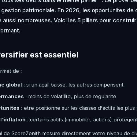
 tous ses oeufs dans le meme panier" : ce proverbe
gestion patrimoniale. En 2026, les opportunites de d
e aussi nombreuses. Voici les 5 piliers pour construi
rformant.
ersifier est essentiel
ermet de :
ue global
: si un actif baisse, les autres compensent
formances
: moins de volatilite, plus de regularite
rtunites
: etre positionne sur les classes d'actifs les plu
l'inflation
: certains actifs (immobilier, actions) protege
l de ScoreZenith mesure directement votre niveau de dive