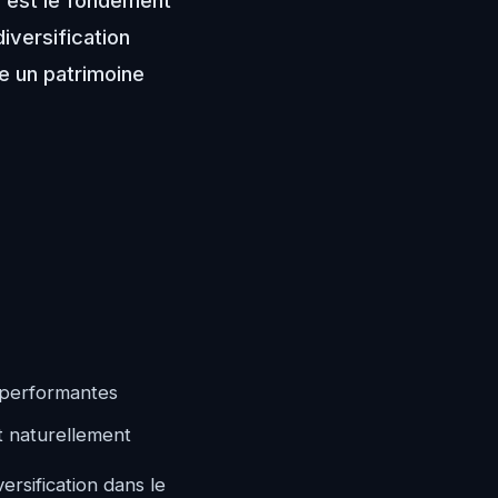
 est le fondement
iversification
re un patrimoine
s performantes
nt naturellement
rsification dans le